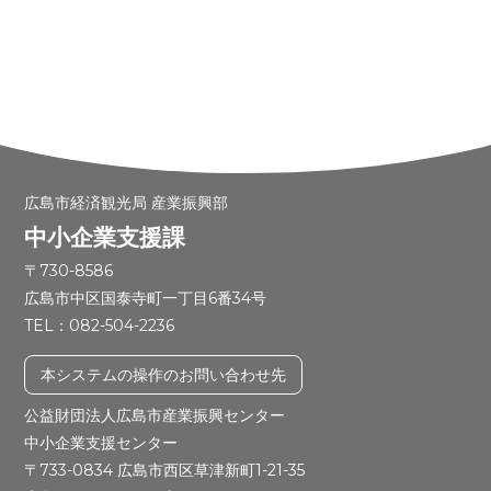
細設計まですべて IRONCAD で行っていま
す。 ■ 事業２：IRONCAD の日本総代理店
事業 米国 IRONCAD の日本語版の開発・販
売・サポートから、様々な関連アドインソフ
トウェアの開発までおこなっています。（2
020年現在、IRONCAD は国内数千社に採
用実績有り） 【代表的な自社開発ソフトウ
広島市経済観光局 産業振興部
ェア】IRONCAD とシームレスに連携する
中小企業支援課
ロボットシミュレーター「icROBOSim」、
〒730-8586
2Dデータの3Dモデル化支援ソフト「3DGe
広島市中区国泰寺町一丁目6番34号
nerator」など
TEL：082-504-2236
本システムの操作のお問い合わせ先
公益財団法人広島市産業振興センター
中小企業支援センター
〒733-0834 広島市西区草津新町1-21-35