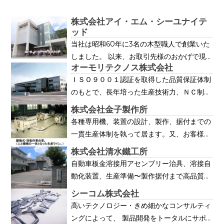
株式会社アイ・エム・シーユナイテ
ッド
当社は昭和60年に3名の木型職人で創業いた
しました。 以来、お取引先様のおかげで現
オーモリテクノス株式会社
在では従業員39名、マシニングセンター8台
ＩＳＯ９００１認証を取得した品質保証体制
等を所有するまでに成長させていただきまし
のもとで、長年培った生産技術力、ＮＣ制御
た。 現在は、工業用模型・自動車部品検査
設備を駆使した高品質・高精度・超精密製品
用治具・自動車開発用模型の3つの事業を行
株式会社金子製作所
を生産、又自社開発によるオイルポンプの加
っております。 これらの事業において、昨
各種専用機、装置の設計、製作、据付までの
工・組立までの一貫体制による、オイルポン
今は機械化・デジタル化が進んだとはいえ、
一貫生産体制を執って居ます。又、お客様の
プ専門メーカーです。
熟練職人の経験・技能は重要な要素です。
ニーズに合せた生産設備の開発に努力してい
株式会社清水鐵工所
当社では、経験の浅い若手社員が、熟練職人
ます。
自動車板金溶接用アセンブリー治具、溶接自
から日々技術伝承を受け、全社員が一つの目
動化装置、生産準備〜製作据付まで高品質に
標に向かって実直に取り組んでおります。
て作り上げます。 お客様のニーズに合った
シーコム株式会社
また、働きやすい環境づくりのために「仕事
生産設備を高品質、適正コストにて製作いた
高いテクノロジー・きめ細かなコンサルティ
と家庭の両立」「労働時間の削減」「育児休
します。
ングによって、 製品開発をトータルにサポ
業の取得推進」に取り組み、人重視の経営の