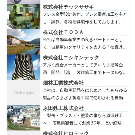
ート 私たちシーコム株式会社は、試作開
実現を目指しています。
株式会社テックササキ
発メーカーとして各種金属部品の板金加工・
プレス金型設計製作、プレス量産加工を主と
組み立てを行うとともに、それらの部品の型
し、試作、各種治具製作をしております。
具、治具の設計・製造、そして販売を行って
タンデム型からプログレ型まで各種多様な金
株式会社ＴＯＤＡ
います。 その事業フィールドは、原点でも
型を製作し、３Ｄデーター処理、３Ｄデータ
当社は自動車産業界の良きパートナーとし
ある自動車産業をベースに、産業機械、航空
ー加工を得意としています。
て、自動車のクオリティを支える「検査具」
宇宙分野、鉄道などの各種車両部品、更には
の設計・製造を主軸に、各種治具・成形型・
家電製品など多様な分野に及び、多彩な試作
株式会社ニシキンテック
試作モデルの製作、ミクロ精度の精密機械加
技術によって各製品開発をサポートしていま
アルミ総合メーカーとしてアルミ手摺等企
工を行ってきました。今では「高精度の検査
す。 また、西日本で初めてレーザー加工機
画、開発、設計、製作施工までトータルな創
具を求めるならＴＯＤＡ」と業界での確かな
を導入するなど、常に設備・システムを革
造・提案を続けています。また加工設備も社
畑林工業株式会社
評価をいただいています。設計や製作の現場
新。 オールラウンドに対応するCAD/CAM
内製作するなど無限の可能性を追求します。
当社は、自動車部品をはじめとしたあらゆる
では、スピードやコストダウンなどお客様の
システムの下に、モデリングからDNC加工
製品のさまざま製造工程で使用される自動
高度な要求に対応しながら、品質のベースと
まで、徹底したFA化を推進し、納期短縮
機、搬送機、治具等の設計、制作、メンテナ
なる部品の精度を極めていきます。そして一
原田鉄工株式会社
化・高精度化を実現しています。
ンスを行います。 生産現場の自動化・省力
点一点の部品を経験豊かな匠の技で製品とし
製缶・ブラスト・塗装の事なら原田鉄工
化に貢献し、お客さまのさまざまなニーズに
て組み合わせ、業界最高水準の品質管理シス
へ！ 広島県観音にて創業80年。長い経験の
迅速に対応いたします。
テムで検査します。こうした極限まで精度を
中で磨き上げた技能とノウハウにより、更な
株式会社ヒロテック