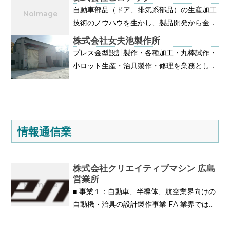
追求したプロセスから確かな製品を創り出
る製品の「高付加価値」を提供する為に全力
自動車部品（ドア、排気系部品）の生産加工
し、お客様のもとへお届けしていきます。
で取り組んでおります。 「大量生産」では
技術のノウハウを生かし、製品開発から金
なく「オンリーワン」の創造。 量産品はあ
型、治具装置、組立プラントを設計製作して
株式会社女夫池製作所
まり取り扱っておらず、試作品、専用設備・
全世界の自動車メーカーへ納入しています。
プレス金型設計製作・各種加工・丸棒試作・
治具などお客様にご希望に合わせた製品を製
小ロット生産・治具製作・修理を業務として
作します。 【弊社の強み】 ⒈創業80年で培
おります。現場平均年齢が40代前半の活気
ってきた確かな技術力。 ⒉様々なニーズに
ある会社です。
お応えできるよう材料調達から塗装、据付け
まで一貫した生産サービスを提供することで
納期短縮とトータルコスト削減のお手伝い。
情報通信業
⒊中国地方最大級の大型ブラスト設備（グリ
ットブラスト、サンドブラスト） ⒋敷地面
積が3,700㎡、塗装場面積も650㎡と広大な
株式会社クリエイティブマシン 広島
ため、あらゆるご要望に対応可能です。 ⒌
営業所
広島市観音でアクセス条件が良好。
■ 事業１：自動車、半導体、航空業界向けの
自動機・治具の設計製作事業 FA 業界では比
較的早い時期より設計の 3D 化に取り組み、
2003年に IRONCAD を導入。 構想から詳