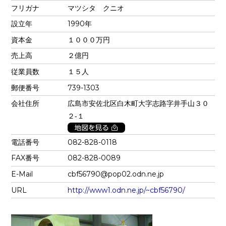
フリガナ
マツシタ クニオ
設立年
1990年
資本金
１０００万円
売上高
２億円
従業員数
１５人
郵便番号
739-1303
会社住所
広島市安佐北区白木町大字志路字井手山３０
２‐１
電話番号
082-828-0118
FAX番号
082-828-0089
E-Mail
cbf56790@pop02.odn.ne.jp
URL
http://www1.odn.ne.jp/~cbf56790/