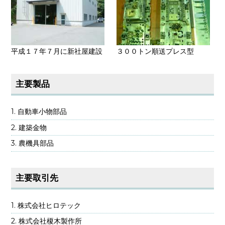
平成１７年７月に新社屋建設
３００トン順送プレス型
主要製品
自動車小物部品
建築金物
農機具部品
主要取引先
株式会社ヒロテック
株式会社榎木製作所