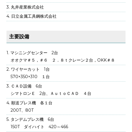
丸井産業株式会社
日立金属工具鋼株式会社
主要設備
マシニングセンター 2台
オオクマ＃５，＃６ ２．８ｔクレーン２台，OKK＃８
ワイヤーカット 1台
570×350×310 １台
ＣＡＤ設備 6台
シマトロンＥ 2台、ＡｕｔｏＣＡＤ ４台
順送プレス機 各１台
200T、80T
タンデムプレス機 6台
150T ダイハイト 420～466