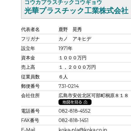
コウカプラスチックコウギョウ
光華プラスチック工業株式会社
代表者名
鹿野 晃秀
フリガナ
カノ アキヒデ
設立年
1971年
資本金
１０００万円
売上高
１，２０００万円
従業員数
６人
郵便番号
731-0214
会社住所
広島市安佐北区可部町桐原８１
電話番号
082-818-4552
FAX番号
082-818-1451
E-Mail
koka-pla@koka.co.jp