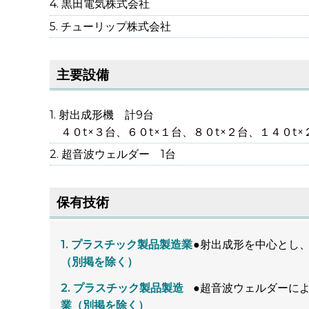
黒田電気株式会社
チューリップ株式会社
主要設備
射出成形機 計9台
４０t×３台、６０t×１台、８０t×２台、１４０t×
超音波ウェルダー 1台
保有技術
プラスチック製品製造業
●射出成形を中心とし
（別掲を除く）
プラスチック製品製造
●超音波ウェルダーに
業（別掲を除く）