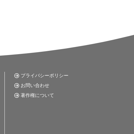
ら全国に商品を届けしています 地元産品、ネ
包装用品を販売いたします。他の製品に比べ
宜しくお願い致します。
ものですが、その一つひとつには製品に対す
ついてのすべてを配慮しているつもりです。
なく製品が美しく、見栄えよくお客様にいか
についても苦心しております。その上で、各
あらゆる販売上のニーズ（製品の性質、販売
、地域特性、コストその他）にお応えできる
販売出来るよう全力を傾けております。どう
をご愛顧たまわりますようお願い申し上げま
プライバシーポリシー
お問い合わせ
著作権について