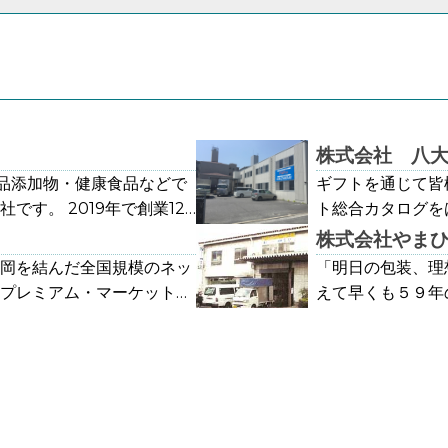
株式会社 八
食品添加物・健康食品などで
ギフトを通じて皆
す。 2019年で創業125
ト総合カタログを
商品は数百種類にまで増え
のピエットアット
株式会社やま
立って製品を選び、お届け
グの製品を取り扱
岡を結んだ全国規模のネッ
「明日の包装、理
。 今後もお客様の声に耳を
元、歳暮、輸入雑
プレミアム・マーケットを
えて早くも５９年
り続け、また酒類販売部門
ポートいたします
ん、独自の商品企画から
今日まで、広島市
満足して頂けるよう邁進し
を含めた検品機能
。（慈愛と感謝の心をもっ
のくらしと産業の
5年という歴史を重ねること
とを第一として、
す。）
が出来ました事も
関係があってからこそ。お
しています。 贈
と心から御礼申し
ずに、私たちはこれからも
られる喜び、人と
において包装用品
るく豊かにしてくれる事
は、顧客の皆様が