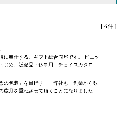
[ 4件 ]
大
様に奉仕する、ギフト総合問屋です。 ピエッ
はじめ、販促品・仏事用・チョイスカタログ
ホームシステム、メーカー発行の各種カタロ
ひ
っております。 企業ノベルティ・返礼品、中
想の包装」を目指す。 弊社も、創業から数
貨を取扱い販売いただけるお店、会社様をサ
の歳月を重ねさせて頂くことになりました。
。 また、包装加工、宅配出荷作業、輸入商材
、岩国市、宮島町及び、呉市とその近郊地域
を充実。安心の商品、サービスを提供するこ
発展につきましていささかでも貢献すること
取引先様の信頼を得ることを、会社の使命と
ひとえに顧客の皆様方のお力添えに依るもの
り物は、心と心のふれあいです。贈る喜び、贈
上げます。 ご高承の通り、現在の流通の上
人との繋がりが私達の生活をよりいっそう明
は極めて重要な役割をもっております。私共
を私達は願います。 近年は、ネット通
限りない愛情をこめて造られた製品を大切に