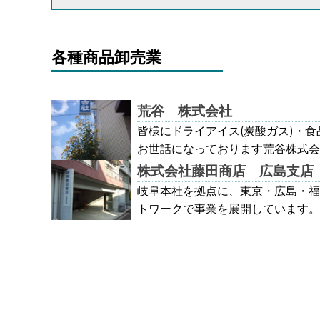
各種商品卸売業
荒谷 株式会社
皆様にドライアイス(炭酸ガス)・
お世話になっております荒谷株式会社で
周年を迎えました。現在、取扱いの
株式会社藤田商店 広島支店
ました。これは常にお客様の立場に
岐阜本社を拠点に、東京・広島・福
してきたからだと自負しております
トワークで事業を展開しています。
傾けながら本当に良いものだけを送
中心に、ギフト商品の提供はもちろ
や野生動物捕獲器の展開も皆様にご
様々な情報提供まで行なっています
ていきたいと考えております。12
て世界に貢献できる企業を目指しま
ができましたのも、お客様との信頼
客様と共に1世紀。この重みを忘れ
歩み続けていきます。