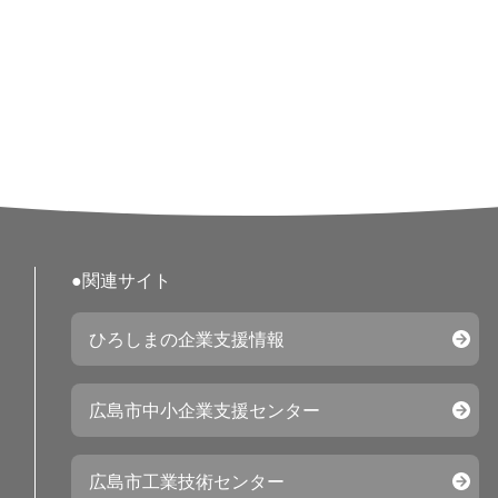
販に注力、広島か
お守りする為に、
ット商材の提供も
包装用品は安価な
る保護、安全性に
またそれだけでは
にアピールするか
種の製品に対する
形式、顧客の要望
ような包装用品を
ぞ、今後とも弊社
す。平成２２年
●関連サイト
ひろしまの企業支援情報
広島市中小企業支援センター
広島市工業技術センター