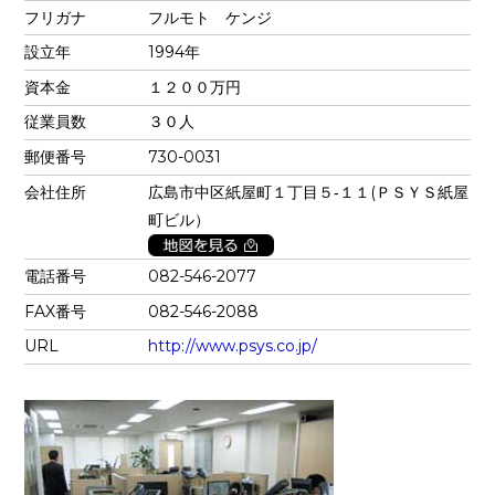
フリガナ
フルモト ケンジ
設立年
1994年
資本金
１２００万円
従業員数
３０人
郵便番号
730-0031
会社住所
広島市中区紙屋町１丁目５‐１１(ＰＳＹＳ紙屋
町ビル）
電話番号
082-546-2077
FAX番号
082-546-2088
URL
http://www.psys.co.jp/