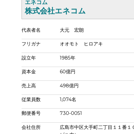
エネコム
株式会社エネコム
代表者名
大元 宏朗
フリガナ
オオモト ヒロアキ
設立年
1985年
資本金
60億円
売上高
498億円
従業員数
1,074名
郵便番号
730-0051
会社住所
広島市中区大手町二丁目１１番１