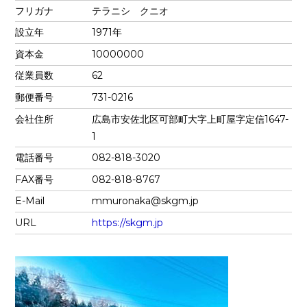
フリガナ
テラニシ クニオ
設立年
1971年
資本金
10000000
従業員数
62
郵便番号
731-0216
会社住所
広島市安佐北区可部町大字上町屋字定信1647-
1
電話番号
082-818-3020
FAX番号
082-818-8767
E-Mail
mmuronaka@skgm.jp
URL
https://skgm.jp