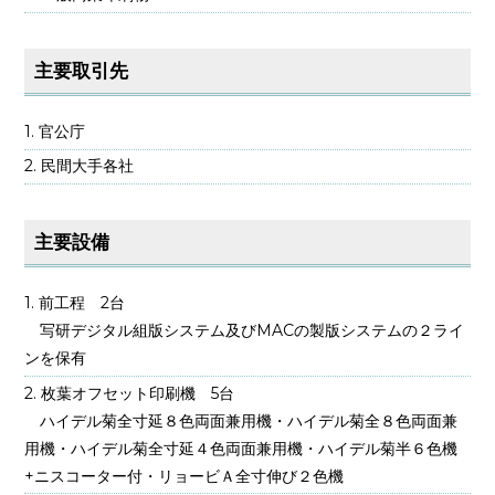
主要取引先
官公庁
民間大手各社
主要設備
前工程 2台
写研デジタル組版システム及びMACの製版システムの２ライ
ンを保有
枚葉オフセット印刷機 5台
ハイデル菊全寸延８色両面兼用機・ハイデル菊全８色両面兼
用機・ハイデル菊全寸延４色両面兼用機・ハイデル菊半６色機
+ニスコーター付・リョービＡ全寸伸び２色機