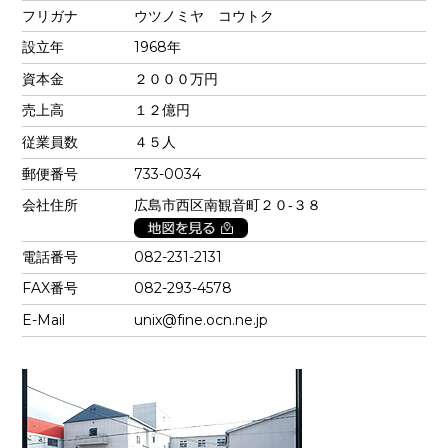
フリガナ
ウツノミヤ コウトク
設立年
1968年
資本金
２０００万円
売上高
１２億円
従業員数
４５人
郵便番号
733-0034
会社住所
広島市西区南観音町２０‐３８
電話番号
082-231-2131
FAX番号
082-293-4578
E-Mail
unix@fine.ocn.ne.jp