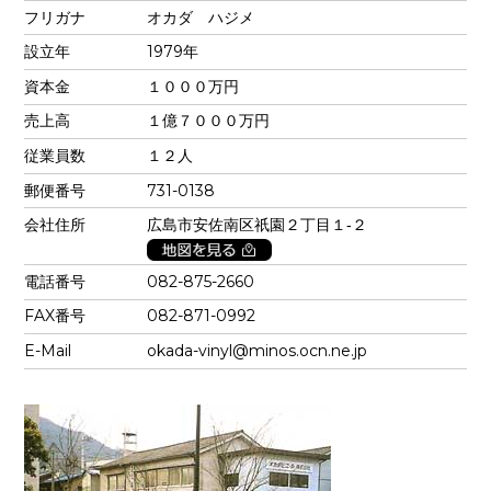
フリガナ
オカダ ハジメ
設立年
1979年
資本金
１０００万円
売上高
１億７０００万円
従業員数
１２人
郵便番号
731-0138
会社住所
広島市安佐南区祇園２丁目１‐２
電話番号
082-875-2660
FAX番号
082-871-0992
E-Mail
okada-vinyl@minos.ocn.ne.jp