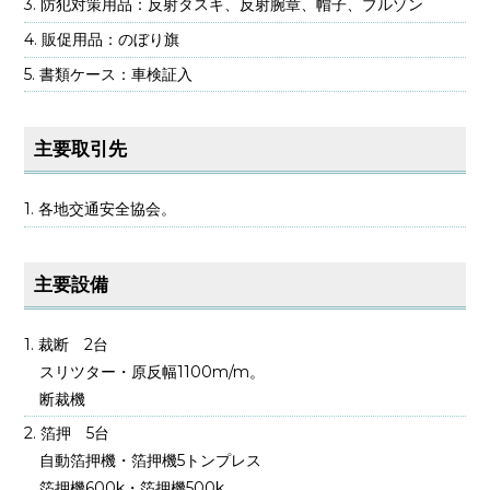
防犯対策用品：反射タスキ、反射腕章、帽子、ブルゾン
販促用品：のぼり旗
書類ケース：車検証入
主要取引先
各地交通安全協会。
主要設備
裁断 2台
スリツター・原反幅1100m/m。
断裁機
箔押 5台
自動箔押機・箔押機5トンプレス
箔押機600k・箔押機500k