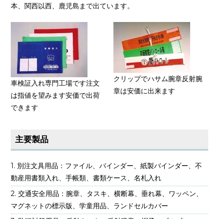
本、関西以西、鹿児島まで出ています。
クリップでハサム腕章反射腕
車検証入れ専門工場です注文
章は安価に出来ます
は指値を望みます安価で出荷
できます
主要製品
別注文具用品：ファイル、バインダー、紙製バインダー、不
動産用書類入れ、手帳類、書類ケース、名札入れ
交通安全用品：腕章、タスキ、横断幕、垂れ幕、ワッペン、
マグネットの標示版、学童用品、ランドセルカバー